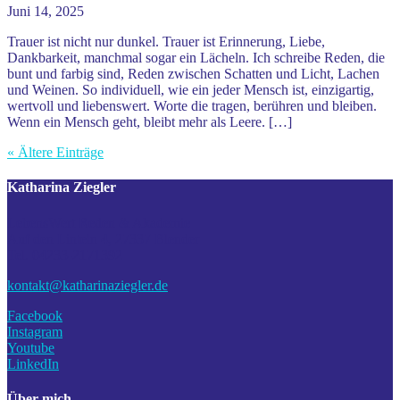
Juni 14, 2025
Trauer ist nicht nur dunkel. Trauer ist Erinnerung, Liebe,
Dankbarkeit, manchmal sogar ein Lächeln. Ich schreibe Reden, die
bunt und farbig sind, Reden zwischen Schatten und Licht, Lachen
und Weinen. So individuell, wie ein jeder Mensch ist, einzigartig,
wertvoll und liebenswert. Worte die tragen, berühren und bleiben.
Wenn ein Mensch geht, bleibt mehr als Leere. […]
« Ältere Einträge
Katharina Ziegler
LebensWert Reden & Akademie
Auf den Linteln 4, 27337 Blender
Tel. 04233-2171392
kontakt@katharinaziegler.de
Facebook
Instagram
Youtube
LinkedIn
Über mich