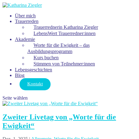
Über mich
Trauerreden
Trauerrednerin Katharina Ziegler
LebensWert Trauerredner:innen
Akademie
Worte für die Ewigkeit – das
Ausbildungsprogramm
Kurs buchen
Stimmen von Teilnehmer:innen
Lebensgeschichten
Blog
Kontakt
Seite wählen
Zweiter Livetag von „Worte für die
Ewigkeit“
Dez. 1, 2025
|
Allgemein
,
Worte für die Ewigkeit