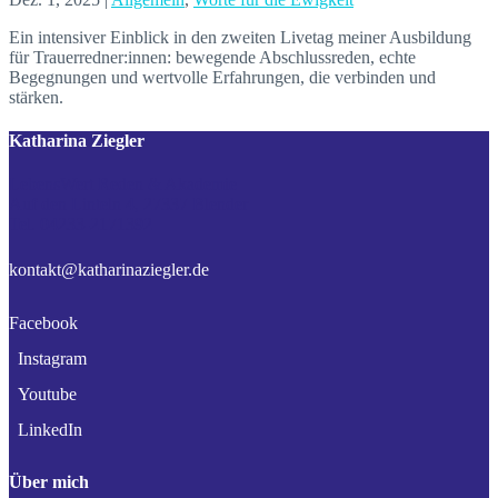
Ein intensiver Einblick in den zweiten Livetag meiner Ausbildung
für Trauerredner:innen: bewegende Abschlussreden, echte
Begegnungen und wertvolle Erfahrungen, die verbinden und
stärken.
Katharina Ziegler
LebensWert Reden & Akademie
Auf den Linteln 4, 27337 Blender
Tel. 04233-2171392
kontakt@katharinaziegler.de
Facebook
Instagram
Youtube
LinkedIn
Über mich