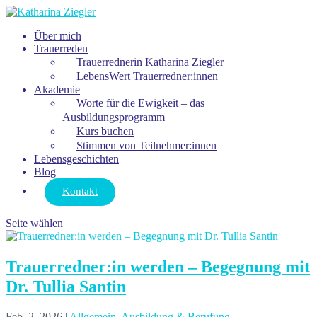
Über mich
Trauerreden
Trauerrednerin Katharina Ziegler
LebensWert Trauerredner:innen
Akademie
Worte für die Ewigkeit – das
Ausbildungsprogramm
Kurs buchen
Stimmen von Teilnehmer:innen
Lebensgeschichten
Blog
Kontakt
Seite wählen
Trauerredner:in werden – Begegnung mit
Dr. Tullia Santin
Feb. 2, 2026
|
Allgemein
,
Ausbildung & Berufung