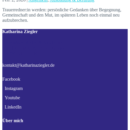
Trauerredner:in werden: persönliche Gedanken über Begegnung,
Gemeinschaft und den Mut, im späteren Leben noch einmal neu
aufzubrechen.
Katharina Ziegler
LebensWert Reden & Akademie
Auf den Linteln 4, 27337 Blender
Tel. 04233-2171392
kontakt@katharinaziegler.de
Facebook
Instagram
Youtube
LinkedIn
Über mich