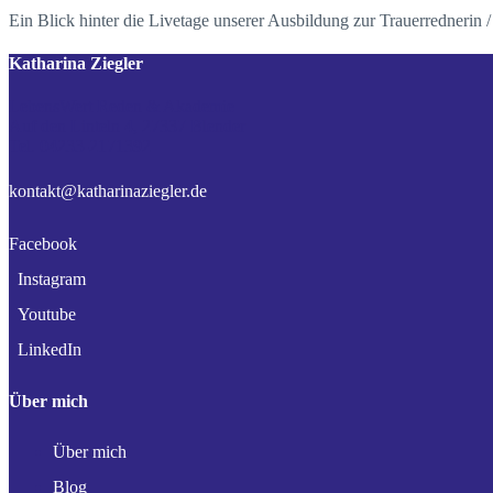
Ein Blick hinter die Livetage unserer Ausbildung zur Trauerrednerin
Katharina Ziegler
LebensWert Reden & Akademie
Auf den Linteln 4, 27337 Blender
Tel. 04233-2171392
kontakt@katharinaziegler.de
Facebook
Instagram
Youtube
LinkedIn
Über mich
Über mich
Blog