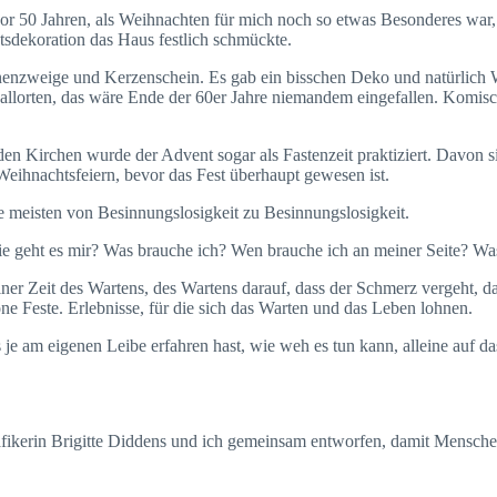
vor 50 Jahren, als Weihnachten für mich noch so etwas Besonderes war, 
tsdekoration das Haus festlich schmückte.
nzweige und Kerzenschein. Es gab ein bisschen Deko und natürlich W
 allorten, das wäre Ende der 60er Jahre niemandem eingefallen. Komisch
en Kirchen wurde der Advent sogar als Fastenzeit praktiziert. Davon s
 Weihnachtsfeiern, bevor das Fest überhaupt gewesen ist.
 meisten von Besinnungslosigkeit zu Besinnungslosigkeit.
ie geht es mir? Was brauche ich? Wen brauche ich an meiner Seite? Was 
einer Zeit des Wartens, des Wartens darauf, dass der Schmerz vergeht, d
e Feste. Erlebnisse, für die sich das Warten und das Leben lohnen.
je am eigenen Leibe erfahren hast, wie weh es tun kann, alleine auf d
rafikerin Brigitte Diddens und ich gemeinsam entworfen, damit Mensche