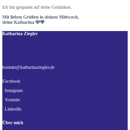
Ich bin gespannt auf deine Gedanken.
Mit lieben Grüßen in deinen Mittwoch,
deine Katharina 🩵💙
Katharina Ziegler
LebensWert Reden & Akademie
Auf den Linteln 4, 27337 Blender
Tel. 04233-2171392
kontakt@katharinaziegler.de
Facebook
Instagram
Youtube
LinkedIn
Über mich