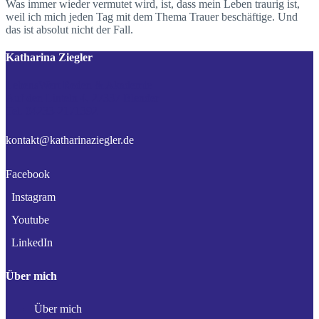
Was immer wieder vermutet wird, ist, dass mein Leben traurig ist,
weil ich mich jeden Tag mit dem Thema Trauer beschäftige. Und
das ist absolut nicht der Fall.
Katharina Ziegler
LebensWert Reden & Akademie
Auf den Linteln 4, 27337 Blender
Tel. 04233-2171392
kontakt@katharinaziegler.de
Facebook
Instagram
Youtube
LinkedIn
Über mich
Über mich