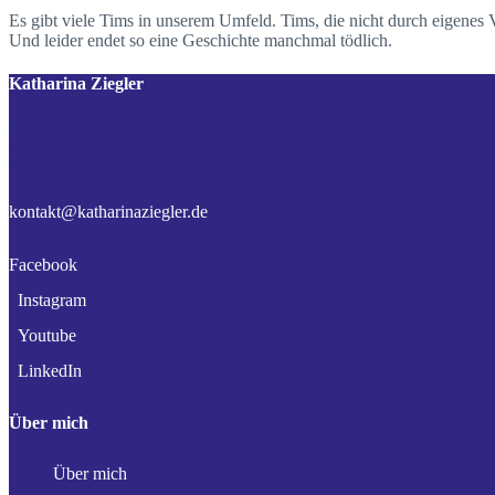
Es gibt viele Tims in unserem Umfeld. Tims, die nicht durch eigene
Und leider endet so eine Geschichte manchmal tödlich.
Katharina Ziegler
LebensWert Reden & Akademie
Auf den Linteln 4, 27337 Blender
Tel. 04233-2171392
kontakt@katharinaziegler.de
Facebook
Instagram
Youtube
LinkedIn
Über mich
Über mich