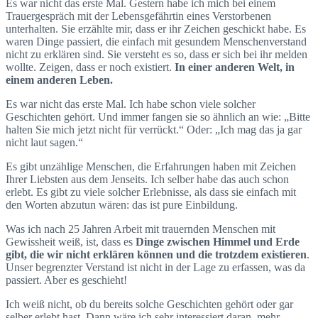
Es war nicht das erste Mal. Gestern habe ich mich bei einem
Trauergespräch mit der Lebensgefährtin eines Verstorbenen
unterhalten. Sie erzählte mir, dass er ihr Zeichen geschickt habe. Es
waren Dinge passiert, die einfach mit gesundem Menschenverstand
nicht zu erklären sind. Sie versteht es so, dass er sich bei ihr melden
wollte. Zeigen, dass er noch existiert.
In einer anderen Welt, in
einem anderen Leben.
Es war nicht das erste Mal. Ich habe schon viele solcher
Geschichten gehört. Und immer fangen sie so ähnlich an wie: „Bitte
halten Sie mich jetzt nicht für verrückt.“ Oder: „Ich mag das ja gar
nicht laut sagen.“
Es gibt unzählige Menschen, die Erfahrungen haben mit Zeichen
Ihrer Liebsten aus dem Jenseits. Ich selber habe das auch schon
erlebt. Es gibt zu viele solcher Erlebnisse, als dass sie einfach mit
den Worten abzutun wären: das ist pure Einbildung.
Was ich nach 25 Jahren Arbeit mit trauernden Menschen mit
Gewissheit weiß, ist, dass es
Dinge zwischen Himmel und Erde
gibt, die wir nicht erklären können und die trotzdem existieren
.
Unser begrenzter Verstand ist nicht in der Lage zu erfassen, was da
passiert. Aber es geschieht!
Ich weiß nicht, ob du bereits solche Geschichten gehört oder gar
selber erlebt hast. Dann wäre ich sehr interessiert daran, mehr