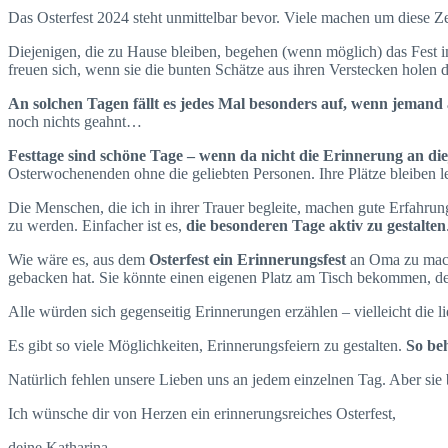
Das Osterfest 2024 steht unmittelbar bevor. Viele machen um diese Zeit
Diejenigen, die zu Hause bleiben, begehen (wenn möglich) das Fest 
freuen sich, wenn sie die bunten Schätze aus ihren Verstecken holen d
An solchen Tagen fällt es jedes Mal besonders auf, wenn jemand a
noch nichts geahnt…
Festtage sind schöne Tage – wenn da nicht die Erinnerung an diej
Osterwochenenden ohne die geliebten Personen. Ihre Plätze bleiben 
Die Menschen, die ich in ihrer Trauer begleite, machen gute Erfahrun
zu werden. Einfacher ist es,
die besonderen Tage aktiv zu gestalten
Wie wäre es, aus dem
Osterfest ein Erinnerungsfest
an Oma zu mache
gebacken hat. Sie könnte einen eigenen Platz am Tisch bekommen, der 
Alle würden sich gegenseitig Erinnerungen erzählen – vielleicht die 
Es gibt so viele Möglichkeiten, Erinnerungsfeiern zu gestalten.
So beh
Natürlich fehlen unsere Lieben uns an jedem einzelnen Tag. Aber sie b
Ich wünsche dir von Herzen ein erinnerungsreiches Osterfest,
deine Katharina