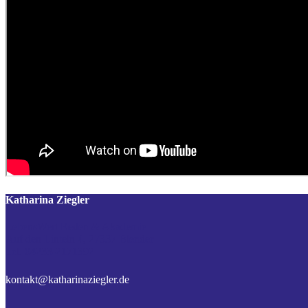
Katharina Ziegler
LebensWert Reden & Akademie
Auf den Linteln 4, 27337 Blender
Tel. 04233-2171392
kontakt@katharinaziegler.de