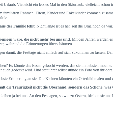
 Urlaub. Vielleicht ein letztes Mal in den Skiurlaub, vielleicht schon 
im familiären Rahmen. Eltern, Kinder und Enkelkinder kommen zusamme
ürfen.
us der Familie fehlt.
Nicht lange ist es her, seit die Oma noch da w
enigen wäre, die nicht mehr bei uns sind.
Mit den Jahren werden es 
leer, während die Erinnerungen überschäumen.
gen damit, die Festtage nicht einfach auf sich zukommen zu lassen. Dan
.
n? Es könnte das Essen gekocht werden, das sie im liebsten mochte.
auch gedeckt wird. Und statt ihrer selbst stünde ein Foto von ihr dort.
liebste Erinnerung an sie. Die Kleinen könnten ein Osterbild malen und
ält die Traurigkeit nicht die Oberhand, sondern das Schöne, was 
leiben ja bei uns. An den Festtagen, so wie zu Ostern, bleiben sie uns