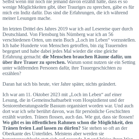
Selbst wenn mir noch nie jemand davon erzählt hätte, dass es so
wenige Möglichkeiten gibt, über Trauriges zu sprechen, gäbe es für
mich ein Indiz dafür. Das sind die Erfahrungen, die ich während
meiner Lesungen mache.
Im letzten Drittel des Jahres 2019 war ich auf Lesereise quer durch
Deutschland. Von Flensburg bis Nürnberg war ich an 56
verschiedenen Orten, um mein Buch „Loch im Leben“ vorzustellen.
Ich habe Hunderte von Menschen getroffen, bin zig Trauernden
begegnet und habe dabei jedes Mal wieder die eine gleiche
Erfahrung gemacht:
die Menschen brauchen Räume dafür, um
über ihre Trauer zu sprechen.
Warum sonst nutzen sie ein Setting
unter wildfremden Personen dafür, ihre Trauergeschichten zu
erzählen?
Daran hat sich bis heute, vier Jahre später, nichts geändert.
Ich war am 11. Oktober 2023 mit „Loch im Leben“ auf einer
Lesung, die in Gemeinschaftsarbeit vom Hospizdienst und der
Seniorenberatungsstelle Bassum organisiert worden war. Und auch
dort war ich sehr berührt davon, was für persönliche Geschichten
erzählt wurden. Tränen flossen, auch das. Wie gut, dass sie flossen!
Wo gibt es im öffentlichen Rahmen schon die Möglichkeit, den
Tränen freien Lauf lassen zu dürfen?
Sie stehen so oft an der
Oberkante des Unterlides. Meistens aber werden sie