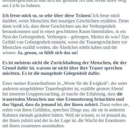
heruntergeschluckt statt sich auf gesunde Art und Weise ihren Weg
ans Licht zu bahnen.
Ich freue mich so, so sehr über diese Tränen!
Ich freue mich
darüber, wenn Menschen ihre traurigen Geschichten erzählen. Denn
dann weiß ich, dass diese Geschichten aus der Verborgenheit
herauskommen und in einen geschützten Raum hineinfallen, in ein
Nest der Geborgenheit. Verborgen – geborgen. Merkst du was? Das
Gefühl von Geborgenheit entsteht, wenn die Trauergeschichten vor
Menschen erzählt werden, die Ähnliches erlebt haben und die
wissen:
Ja, genau, so fühlt sich das an!
Es ist meistens nicht die Zurückhaltung der Menschen, die der
Grund dafür ist, warum sie nicht über ihre Trauer sprechen
möchten. Es ist die mangelnde Gelegenheit dafür.
Einer meiner Kursteilnehmer in „Worte für die Ewigkeit“, der unter
anderem ausgebildeter Trauerbegleiter ist, erzählte gestern Abend
bei unserem Gruppencoaching, er mache die Erfahrung, dass
die
trauernden Menschen nur eine Ermunterung bräuchten und
das Signal, dass da jemand ist, der ihnen zuhört.
Dann reden sie,
reden von ihren Gefühlen, sprechen Dinge aus, die sie in anderem
Rahmen niemals geäußert hätten. Weil sie wissen, es ist jemand da,
der ihnen zuhört und der in der Lage ist, die Wucht der Emotionen
mit ihnen zusammen auszuhalten.