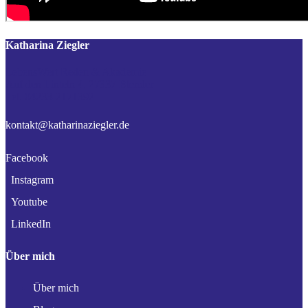
Katharina Ziegler
LebensWert Reden & Akademie
Auf den Linteln 4, 27337 Blender
Tel. 04233-2171392
kontakt@katharinaziegler.de
Facebook
Instagram
Youtube
LinkedIn
Über mich
Über mich