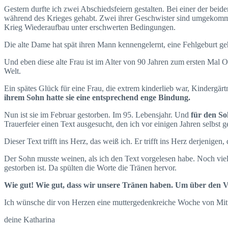
Gestern durfte ich zwei Abschiedsfeiern gestalten. Bei einer der beid
während des Krieges gehabt. Zwei ihrer Geschwister sind umgekommen
Krieg Wiederaufbau unter erschwerten Bedingungen.
Die alte Dame hat spät ihren Mann kennengelernt, eine Fehlgeburt geh
Und eben diese alte Frau ist im Alter von 90 Jahren zum ersten Mal O
Welt.
Ein spätes Glück für eine Frau, die extrem kinderlieb war, Kindergärt
ihrem Sohn hatte sie eine entsprechend enge Bindung.
Nun ist sie im Februar gestorben. Im 95. Lebensjahr. Und
für den So
Trauerfeier einen Text ausgesucht, den ich vor einigen Jahren selbst 
Dieser Text trifft ins Herz, das weiß ich. Er trifft ins Herz derjenigen,
Der Sohn musste weinen, als ich den Text vorgelesen habe. Noch vie
gestorben ist. Da spülten die Worte die Tränen hervor.
Wie gut! Wie gut, dass wir unsere Tränen haben. Um über den Ve
Ich wünsche dir von Herzen eine muttergedenkreiche Woche von Mitt
deine Katharina