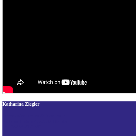
Katharina Ziegler
LebensWert Reden & Akademie
Auf den Linteln 4, 27337 Blender
Tel. 04233-2171392