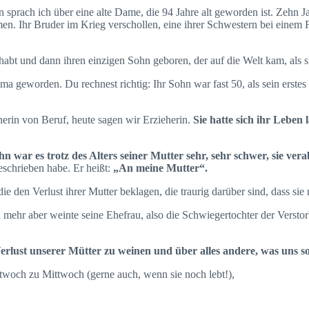
en sprach ich über eine alte Dame, die 94 Jahre alt geworden ist. Zehn 
. Ihr Bruder im Krieg verschollen, eine ihrer Schwestern bei einem 
abt und dann ihren einzigen Sohn geboren, der auf die Welt kam, als s
ma geworden. Du rechnest richtig: Ihr Sohn war fast 50, als sein erstes
nerin von Beruf, heute sagen wir Erzieherin.
Sie hatte sich ihr Leben
hn war es trotz des Alters seiner Mutter sehr, sehr schwer, sie ver
geschrieben habe. Er heißt:
„An meine Mutter“.
 die den Verlust ihrer Mutter beklagen, die traurig darüber sind, dass sie 
l mehr aber weinte seine Ehefrau, also die Schwiegertochter der Verst
rlust unserer Mütter zu weinen und über alles andere, was uns so
woch zu Mittwoch (gerne auch, wenn sie noch lebt!),